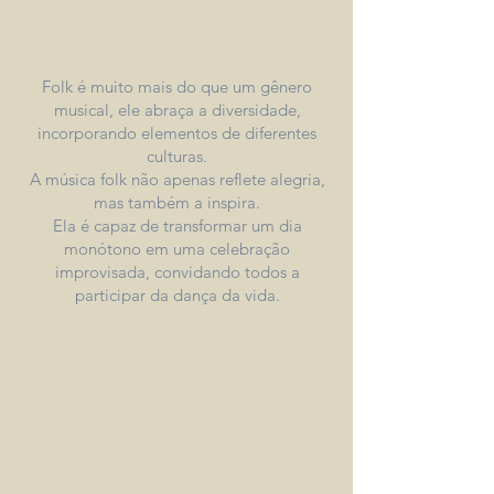
Folk é muito mais do que um gênero
musical, ele abraça a diversidade,
incorporando elementos de diferentes
culturas.
A música folk não apenas reflete alegria,
mas também a inspira.
Ela é capaz de transformar um dia
monótono em uma celebração
improvisada, convidando todos a
participar da dança da vida.