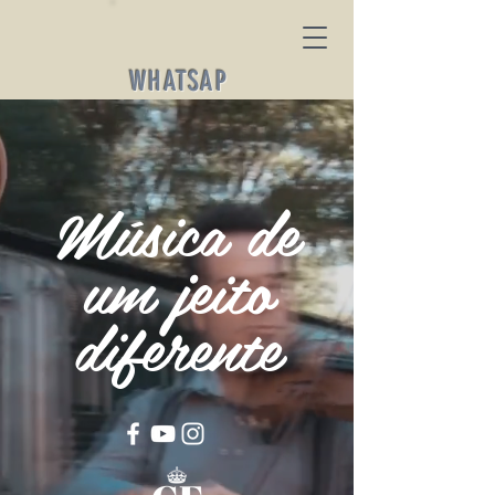
WHATSAP
P
Música de
um jeito
diferente