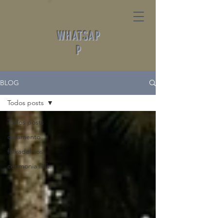
WHATSAP
P
BLOG
Todos posts
Todos posts
casamento
folkadelicos
cerimonia folk