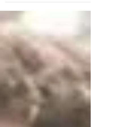
RENATO E GEOVANNA FOTO VICTOR SILVERIO
12.06 Um dia para história na FAZENDA PARAIZO
ITU Um casal querido, e uma lista de
fornecedores...