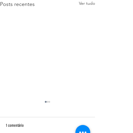
Ver tudo
Posts recentes
1 comentário
FOLK em ILHABELA