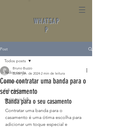
WHATSAP
P
Post
Todos posts
Bruno Buzzo
Todos posts
22 de jan. de 2024
2 min de leitura
Como contratar uma banda para o
casamento
seu casamento
folkadelicos
cerimonia folk
Banda para o seu casamento
Contratar uma banda para o 
casamento é uma ótima escolha para 
adicionar um toque especial e 