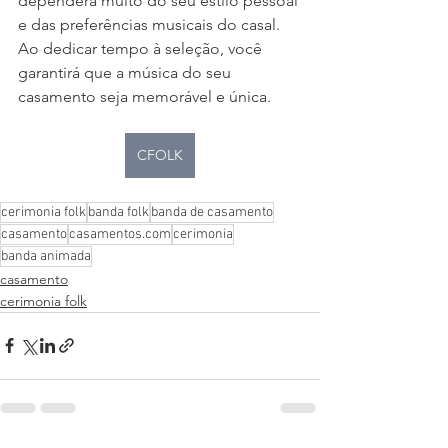
dependerá muito do seu estilo pessoal 
e das preferências musicais do casal. 
Ao dedicar tempo à seleção, você 
garantirá que a música do seu 
casamento seja memorável e única.
CFOLK
cerimonia folk
banda folk
banda de casamento
casamento
casamentos.com
cerimonia
banda animada
casamento
cerimonia folk